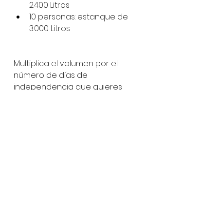
2.400 Litros
10 personas: estanque de 
3.000 Litros
Multiplica el volumen por el 
número de días de 
independencia que quieres 
garantizar, en el caso de 
abastecerte con agua de 
camión aljibe se recomienda al 
menos 7 días de independencia:
4 personas: estanque de 
7.500 Litros
6 personas: estanque de 
10.000 Litros
8 personas: estanque de 
15.000 Litros