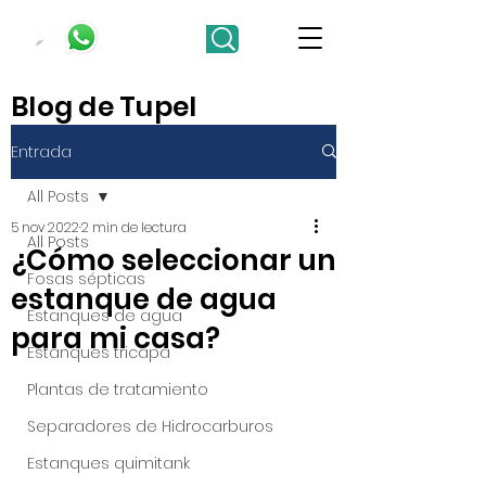
Blog de Tupel
Entrada
All Posts
5 nov 2022
2 min de lectura
All Posts
¿Cómo seleccionar un
Fosas sépticas
estanque de agua
Estanques de agua
para mi casa?
Estanques tricapa
Plantas de tratamiento
Separadores de Hidrocarburos
Estanques quimitank