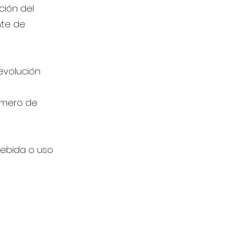
ción del
nte de
evolución
número de
debida o uso
56 22 888 6986