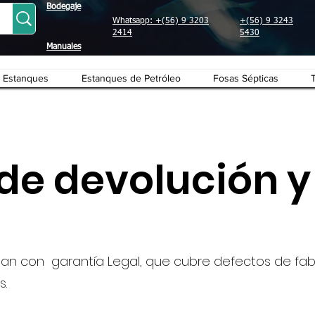
Bodegaje
Whatsapp: +(56) 9 3203
+(56) 9 3243
2414
5430
Manuales
Estanques
Estanques de Petróleo
Fosas Sépticas
 de devolución 
an con garantía Legal, que cubre defectos de fab
s.