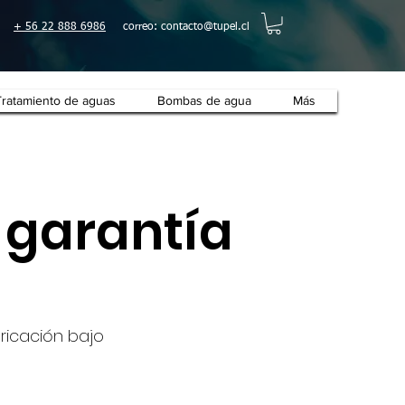
+ 56 22 888 6986
correo:
contacto@tupel.cl
Tratamiento de aguas
Bombas de agua
Más
y garantía
ricación bajo