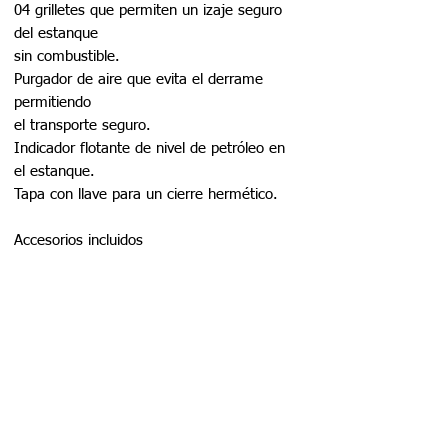
04 grilletes que permiten un izaje seguro
del estanque
sin combustible.
Purgador de aire que evita el derrame
permitiendo
el transporte seguro.
Indicador flotante de nivel de petróleo en
el estanque.
Tapa con llave para un cierre hermético.
Accesorios incluidos
Cuenta litros digital Marca PIUSI modelo
K-24 incluido por la compra de cualquier
capacidad de TruckMaster.
Lámpara LED. Luz interior que permite el
abastecimiento en la oscuridad.
Accesorios de Seguridad