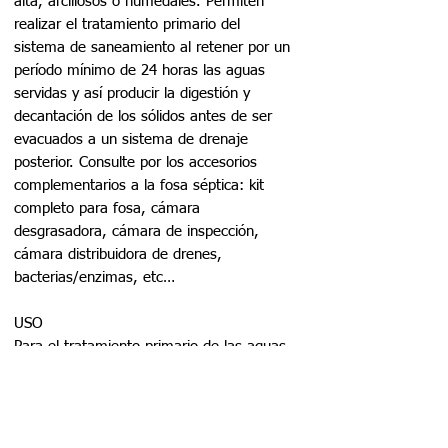
alta, arcillosos o humedales. Permiten
realizar el tratamiento primario del
sistema de saneamiento al retener por un
período mínimo de 24 horas las aguas
servidas y así producir la digestión y
decantación de los sólidos antes de ser
evacuados a un sistema de drenaje
posterior. Consulte por los accesorios
complementarios a la fosa séptica: kit
completo para fosa, cámara
desgrasadora, cámara de inspección,
cámara distribuidora de drenes,
bacterias/enzimas, etc…
USO
Para el tratamiento primario de las aguas
servidas domésticas.
CARACTERÍSTICAS
- Modelo ideal para residencias grandes o