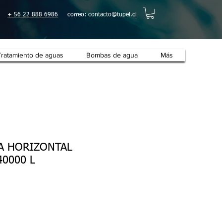
+ 56 22 888 6986
correo:
contacto@tupel.cl
Tratamiento de aguas
Bombas de agua
Más
A HORIZONTAL
0000 L
cio