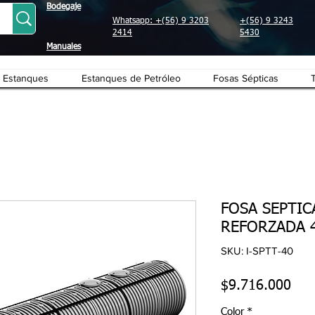
Bodegaje
Whatsapp: +(56) 9 3203
+(56) 9 3243
2414
5430
Manuales
Estanques
Estanques de Petróleo
Fosas Sépticas
FOSA SEPTIC
REFORZADA 4
SKU: I-SPTT-40
Pre
$9.716.000
Color
*