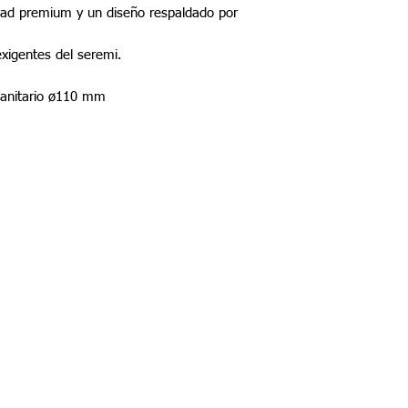
idad premium y un diseño respaldado por
exigentes del seremi.
 sanitario ø110 mm
©2022 por Tupel Ingeniería
Políticas del proceso de compra
​Términos y condiciones
Política de privacidad
Política de devolución y garantía
Política de productos digitales