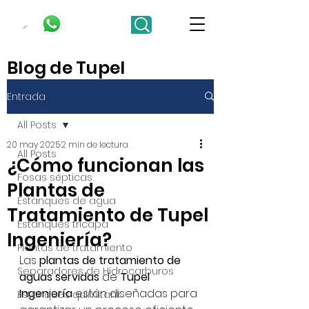
Blog de Tupel
Entrada
All Posts
20 may 2025
2 min de lectura
All Posts
¿Cómo funcionan las
Fosas sépticas
Plantas de
Estanques de agua
Tratamiento de Tupel
Estanques tricapa
Ingeniería?
Plantas de tratamiento
Las 
plantas de tratamiento de 
Separadores de Hidrocarburos
aguas servidas
 de 
Tupel 
Ingeniería
 están diseñadas para 
Estanques quimitank